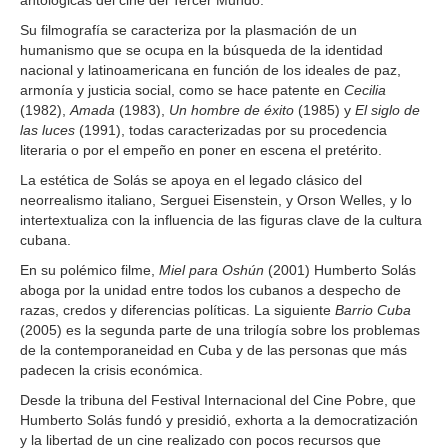
antológicas del cine del Tercer Mundo.
Su filmografía se caracteriza por la plasmación de un
humanismo que se ocupa en la búsqueda de la identidad
nacional y latinoamericana en función de los ideales de paz,
armonía y justicia social, como se hace patente en
Cecilia
(1982),
Amada
(1983),
Un hombre de éxito
(1985) y
El siglo de
las luces
(1991), todas caracterizadas por su procedencia
literaria o por el empeño en poner en escena el pretérito.
La estética de Solás se apoya en el legado clásico del
neorrealismo italiano, Serguei Eisenstein, y Orson Welles, y lo
intertextualiza con la influencia de las figuras clave de la cultura
cubana.
En su polémico filme,
Miel para Oshún
(2001) Humberto Solás
aboga por la unidad entre todos los cubanos a despecho de
razas, credos y diferencias políticas. La siguiente
Barrio Cuba
(2005) es la segunda parte de una trilogía sobre los problemas
de la contemporaneidad en Cuba y de las personas que más
padecen la crisis económica.
Desde la tribuna del Festival Internacional del Cine Pobre, que
Humberto Solás fundó y presidió, exhorta a la democratización
y la libertad de un cine realizado con pocos recursos que