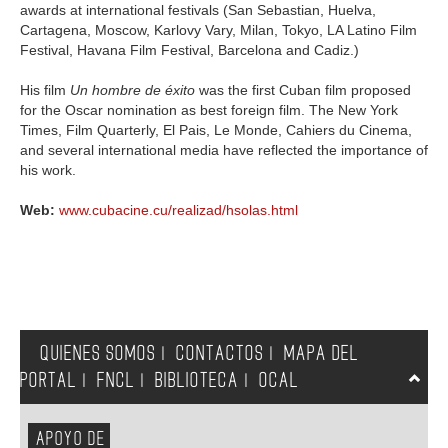
awards at international festivals (San Sebastian, Huelva,
Cartagena, Moscow, Karlovy Vary, Milan, Tokyo, LA Latino Film
Festival, Havana Film Festival, Barcelona and Cadiz.)
His film
Un hombre de éxito
was the first Cuban film proposed
for the Oscar nomination as best foreign film. The New York
Times, Film Quarterly, El Pais, Le Monde, Cahiers du Cinema,
and several international media have reflected the importance of
his work.
Web:
www.cubacine.cu/realizad/hsolas.html
QUIENES SOMOS
CONTACTOS
MAPA DEL
|
|
PORTAL
FNCL
BIBLIOTECA
OCAL
|
|
|
APOYO DE