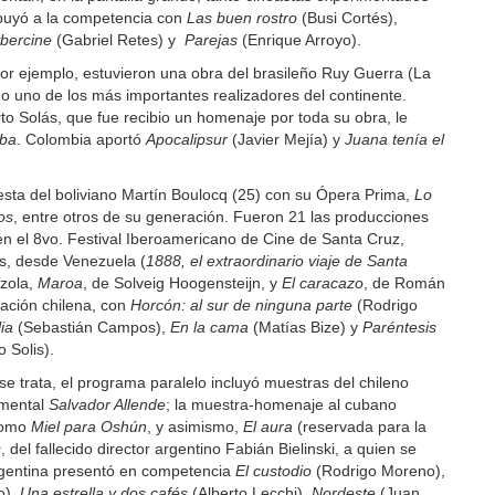
buyó a la competencia con
Las buen rostro
(Busi Cortés),
vbercine
(Gabriel Retes) y
Parejas
(Enrique Arroyo).
 por ejemplo, estuvieron una obra del brasileño Ruy Guerra (La
 uno de los más importantes realizadores del continente.
 Solás, que fue recibio un homenaje por toda su obra, le
uba
. Colombia aportó
Apocalipsur
(Javier Mejía) y
Juana tenía el
uesta del boliviano Martín Boulocq (25) con su Ópera Prima,
Lo
os
, entre otros de su generación. Fueron 21 las producciones
n el 8vo. Festival Iberoamericano de Cine de Santa Cruz,
s, desde Venezuela (
1888, el extraordinario viaje de Santa
nzola,
Maroa
, de Solveig Hoogensteijn, y
El caracazo
, de Román
ación chilena, con
Horcón: al sur de ninguna parte
(Rodrigo
ia
(Sebastián Campos),
En la cama
(Matías Bize) y
Paréntesis
 Solis).
 se trata, el programa paralelo incluyó muestras del chileno
umental
Salvador Allende
; la muestra-homenaje al cubano
como
Miel para Oshún
, y asimismo,
El aura
(reservada para la
s
, del fallecido director argentino Fabián Bielinski, a quien se
rgentina presentó en competencia
El custodio
(Rodrigo Moreno),
o),
Una estrella y dos cafés
(Alberto Lecchi),
Nordeste
(Juan