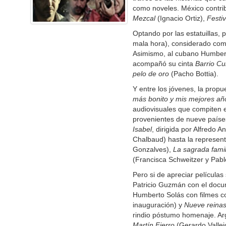
como noveles. México contri
Mezcal
(Ignacio Ortiz),
Festi
Optando por las estatuillas,
mala hora), considerado como
Asimismo, al cubano Humberto
acompañó su cinta
Barrio C
pelo de oro
(Pacho Bottia).
Y entre los jóvenes, la prop
más bonito y mis mejores añ
audiovisuales que compiten e
provenientes de nueve paíse
Isabel
, dirigida por Alfredo A
Chalbaud) hasta la represent
Gonzalves),
La sagrada famil
(Francisca Schweitzer y Pablo
Pero si de apreciar películas
Patricio Guzmán con el doc
Humberto Solás con filmes 
inauguración) y
Nueve reina
rindio póstumo homenaje. A
Martín Fierro
(Gerardo Vallej