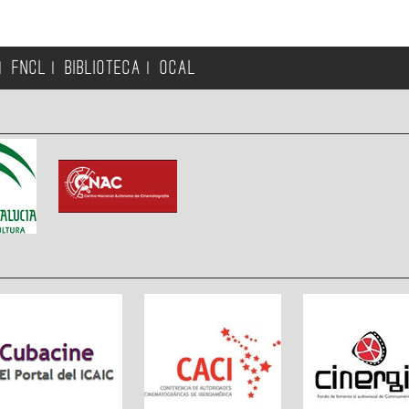
FNCL
BIBLIOTECA
OCAL
|
|
|