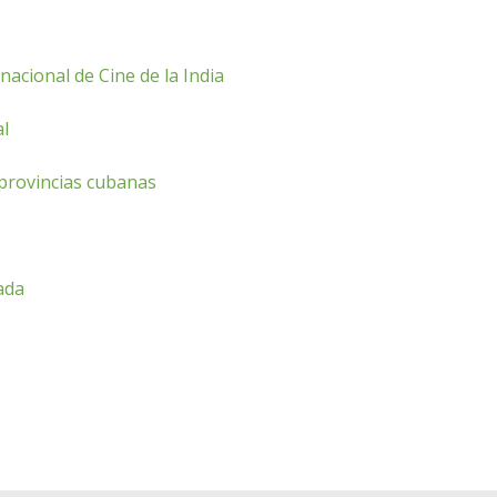
nacional de Cine de la India
al
s provincias cubanas
tada