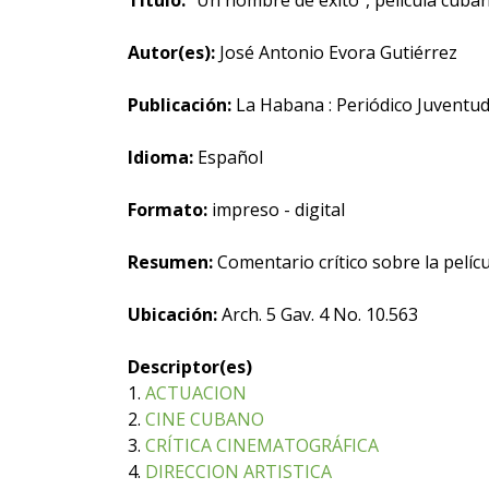
Título:
"Un hombre de éxito", película cubana
Autor(es):
José Antonio Evora Gutiérrez
Publicación:
La Habana : Periódico Juventud
Idioma:
Español
Formato:
impreso - digital
Resumen:
Comentario crítico sobre la pelíc
Ubicación:
Arch. 5 Gav. 4 No. 10.563
Descriptor(es)
1.
ACTUACION
2.
CINE CUBANO
3.
CRÍTICA CINEMATOGRÁFICA
4.
DIRECCION ARTISTICA