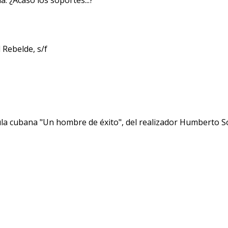
. ¿Acaso los soportes...?
 Rebelde, s/f
ula cubana "Un hombre de éxito", del realizador Humberto S