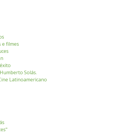
os
 e filmes
luces
ún
éxito
 Humberto Solás.
e Cine Latinoamericano
ás
ces"