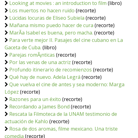
Looking at movies : an introduction to film
(libro)
Los muertos no hacen ruido
(recorte)
Lúcidas locuras de Eliseo Subiela
(recorte)
Mañana mismo puedo hacer de cura
(recorte)
MarÃ­a Isabel es buena, pero macha.
(recorte)
Para verte mejor II. Pasajes del cine cubano en La
Gaceta de Cuba.
(libro)
Parejas romÃ¡nticas
(recorte)
Por las venas de una actriz
(recorte)
Profundo itinerario de recomienzos
(recorte)
Qué hay de nuevo. Adela Legrá
(recorte)
Que vuelva el cine de antes y sea moderno: Marga
López
(recorte)
Razones para un éxito
(recorte)
Recordando a James Bond
(recorte)
Rescata la Filmoteca de la UNAM testimonio de
actuación de Kahlo
(recorte)
Rosa de dos aromas, filme mexicano. Una triste
comedia
(recorte)