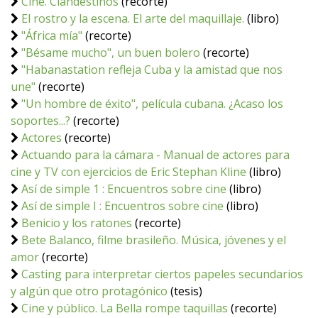
Cine. Clandestinos
(recorte)
El rostro y la escena. El arte del maquillaje.
(libro)
"África mía"
(recorte)
"Bésame mucho", un buen bolero
(recorte)
"Habanastation refleja Cuba y la amistad que nos
une"
(recorte)
"Un hombre de éxito", película cubana. ¿Acaso los
soportes...?
(recorte)
Actores
(recorte)
Actuando para la cámara - Manual de actores para
cine y TV con ejercicios de Eric Stephan Kline
(libro)
Así de simple 1 : Encuentros sobre cine
(libro)
Así de simple I : Encuentros sobre cine
(libro)
Benicio y los ratones
(recorte)
Bete Balanco, filme brasileño. Música, jóvenes y el
amor
(recorte)
Casting para interpretar ciertos papeles secundarios
y algún que otro protagónico
(tesis)
Cine y público. La Bella rompe taquillas
(recorte)