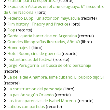
Esteban para la esperanza
(recorte)
Exposición Actores en el cine uruguayo: 6º Encuentro
de Cine Nacional
(libro)
Federico Luppi, un actor con mayúscula
(recorte)
Film history : Theory and Practice
(libro)
Flop
(recorte)
Gardel quería hacer cine en Argentina
(recorte)
Grandes filmografías ilustradas, Año 40
(libro)
Homenajes I
(libro)
Hotel Room, cine de guerrilla
(recorte)
Instantáneas del festival
(recorte)
Jorge Perugorría. En busca de otro personaje
(recorte)
La bella del Alhambra, filme cubano. El público dijo Sí
(recorte)
La construcción del personaje
(libro)
La pasión según Orlando
(recorte)
Las transparencias de Isabel Moreno.
(recorte)
Latidos compartidos
(recorte)