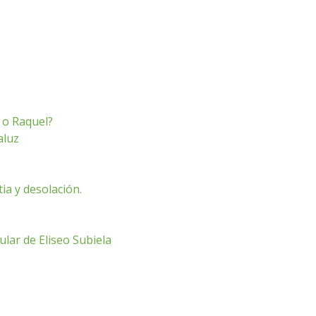
h o Raquel?
aluz
ia y desolación.
ular de Eliseo Subiela