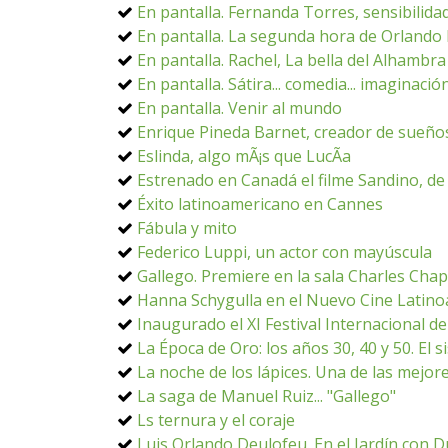
En pantalla. Fernanda Torres, sensibilidad
En pantalla. La segunda hora de Orlando
En pantalla. Rachel, La bella del Alhambra
En pantalla. Sátira... comedia... imaginació
En pantalla. Venir al mundo
Enrique Pineda Barnet, creador de sueños
Eslinda, algo mÃ¡s que LucÃ­a
Estrenado en Canadá el filme Sandino, de 
Éxito latinoamericano en Cannes
Fábula y mito
Federico Luppi, un actor con mayúscula
Gallego. Premiere en la sala Charles Chap
Hanna Schygulla en el Nuevo Cine Latin
Inaugurado el XI Festival Internacional 
La Época de Oro: los años 30, 40 y 50. El s
La noche de los lápices. Una de las mejor
La saga de Manuel Ruiz... "Gallego"
Ls ternura y el coraje
Luis Orlando Deulofeu. En el Jardín con D