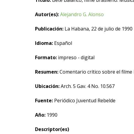
Título:
Bete Balanco, filme brasileño. Músic
Autor(es):
Alejandro G. Alonso
Publicación:
La Habana, 22 de julio de 1990
Idioma:
Español
Formato:
impreso - digital
Resumen:
Comentario crítico sobre el filme 
Ubicación:
Arch. 5 Gav. 4 No. 10.567
Fuente:
Periódico Juventud Rebelde
Año:
1990
Descriptor(es)