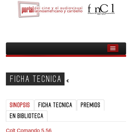
INICIO
FNCL
FICHA TECNICA
PELICULAS
CINEASTAS
SINOPSIS
FICHA TECNICA
PREMIOS
DOCUMENTALES
EN BIBLIOTECA
MUJERES
AUDIOVISUAL INDIGENA Y COMUNITARIO
Colt Comando 5.56