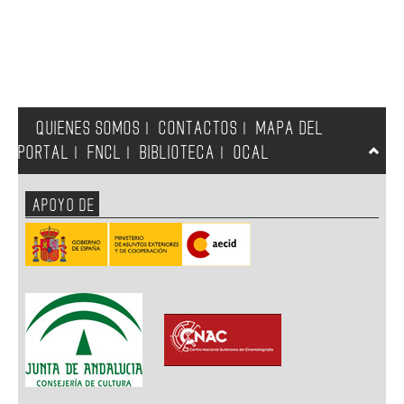
QUIENES SOMOS
CONTACTOS
MAPA DEL
|
|
PORTAL
FNCL
BIBLIOTECA
OCAL
|
|
|
APOYO DE