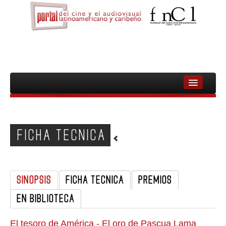
INICIO
FNCL
FICHA TECNICA
PELICULAS
CINEASTAS
SINOPSIS
FICHA TECNICA
PREMIOS
DOCUMENTALES
EN BIBLIOTECA
MUJERES
AUDIOVISUAL INDIGENA Y COMUNITARIO
El tesoro de América - El oro de Pascua Lama