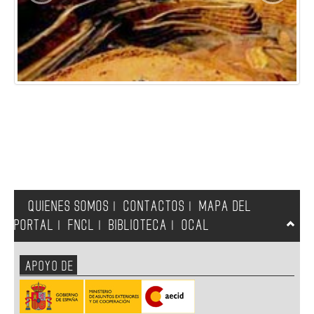
QUIENES SOMOS
CONTACTOS
MAPA DEL
|
|
PORTAL
FNCL
BIBLIOTECA
OCAL
|
|
|
APOYO DE