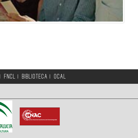
FNCL
BIBLIOTECA
OCAL
|
|
|