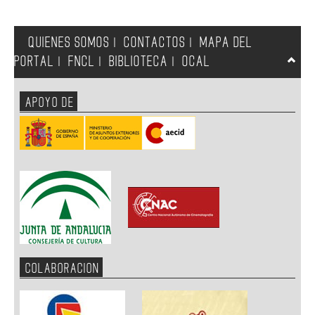
QUIENES SOMOS
CONTACTOS
MAPA DEL
|
|
PORTAL
FNCL
BIBLIOTECA
OCAL
|
|
|
APOYO DE
COLABORACION