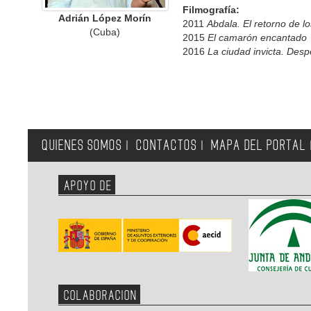
Filmografía:
Adrián López Morín
2011
Abdala. El retorno de l
(Cuba)
2015
El camarón encantado
2016
La ciudad invicta. Desp
QUIENES SOMOS
CONTACTOS
MAPA DEL PORTAL
|
|
APOYO DE
COLABORACION