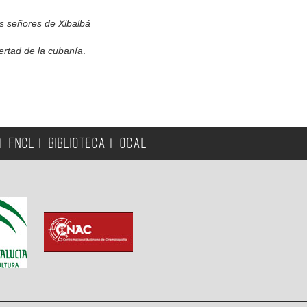
os señores de Xibalbá
ertad de la cubanía
.
FNCL
BIBLIOTECA
OCAL
|
|
|