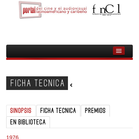
INICIO
FNCL
FICHA TECNICA
PELICULAS
CINEASTAS
SINOPSIS
FICHA TECNICA
PREMIOS
DOCUMENTALES
EN BIBLIOTECA
MUJERES
AUDIOVISUAL INDIGENA Y COMUNITARIO
1976