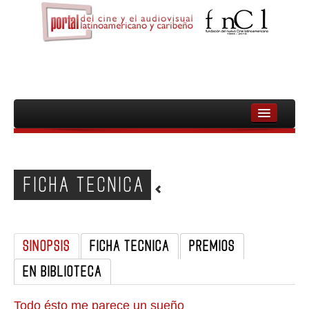
INICIO
FNCL
FICHA TECNICA
PELICULAS
CINEASTAS
SINOPSIS
FICHA TECNICA
PREMIOS
DOCUMENTALES
EN BIBLIOTECA
MUJERES
AUDIOVISUAL INDIGENA Y COMUNITARIO
Todo ésto me parece un sueño