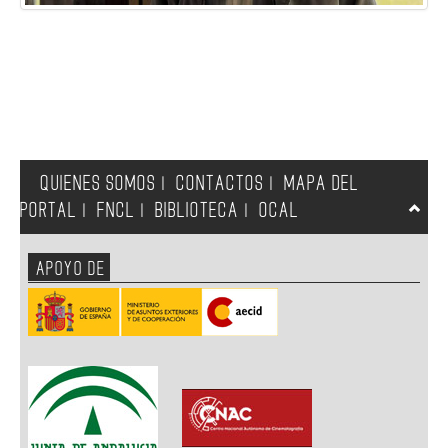
QUIENES SOMOS
CONTACTOS
MAPA DEL
|
|
PORTAL
FNCL
BIBLIOTECA
OCAL
|
|
|
APOYO DE