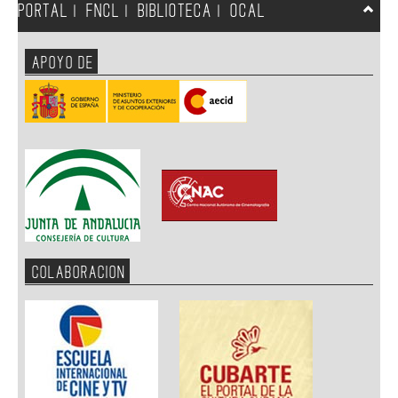
PORTAL
FNCL
BIBLIOTECA
OCAL
|
|
|
APOYO DE
COLABORACION