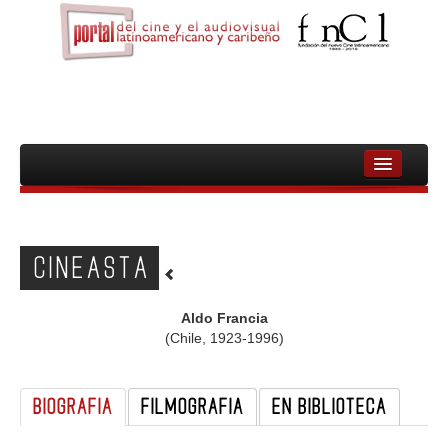
INICIO
FNCL
CINEASTA
PELICULAS
CINEASTAS
Aldo Francia
(Chile, 1923-1996)
DOCUMENTALES
MUJERES
BIOGRAFIA
FILMOGRAFIA
EN BIBLIOTECA
AUDIOVISUAL INDIGENA Y COMUNITARIO