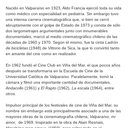
GALERIA
Nacido en Valparaíso en 1923, Aldo Francia ejerció toda su vida
como médico con especialidad en pediatría. Sin embargo tuvo
una intensa carrera cinematográfica que, si bien se cerró
abruptamente con el golpe de Estado de 1973 y consta de sólo
dos largometrajes argumentales junto con innumerables
documentales, marcó al medio cinematográfico chileno de las
décadas de 1960 y 1970. Según él mismo, fue la cinta
Ladrón
de bicicletas
(1948) de Vittorio de Sica, la que lo convirtió tanto
en amante del cine como en realizador.
En 1962 fundó el Cine Club en Viña del Mar, el que pocos años
después se transformaría en la Escuela de Cine de la
Universidad Católica de Valparaíso. Paralelamente, tomó la
cámara y filmó una importante cantidad de documentales,
Andacollo
(1961) y
El Rapto
(1962),
La escala
(1964), entre
otros.
Impulsor principal de los festivales de cine de Viña del Mar, su
nombre sin embargo está principalmente asociado a una de las
mayores obras de la cionematografía chilena,
Valparaíso, mi
amor,
de 1969. Inspirado en la obra de Alain Resnais,