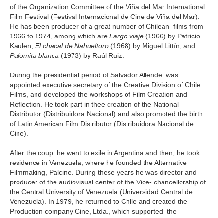
of the Organization Committee of the Viña del Mar International
Film Festival (Festival Internacional de Cine de Viña del Mar).
He has been producer of a great number of Chilean films from
1966 to 1974, among which are
Largo viaje
(1966) by Patricio
Kaulen,
El chacal de Nahueltoro
(1968) by Miguel Littín, and
Palomita blanca
(1973) by Raúl Ruiz.
During the presidential period of Salvador Allende, was
appointed executive secretary of the Creative Division of Chile
Films, and developed the workshops of Film Creation and
Reflection. He took part in thee creation of the National
Distributor (Distribuidora Nacional) and also promoted the birth
of Latin American Film Distributor (Distribuidora Nacional de
Cine).
After the coup, he went to exile in Argentina and then, he took
residence in Venezuela, where he founded the Alternative
Filmmaking, Palcine. During these years he was director and
producer of the audiovisual center of the Vice- chancellorship of
the Central University of Venezuela (Universidad Central de
Venezuela). In 1979, he returned to Chile and created the
Production company Cine, Ltda., which supported the