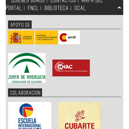
QUIENES SOMOS
CONTACTOS
MAPA DEL
|
|
PORTAL
FNCL
BIBLIOTECA
OCAL
|
|
|
APOYO DE
COLABORACION