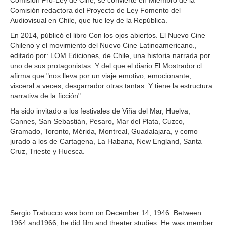
Comisión Pro-Ley de Cine, se convierte en Miembro de la
Comisión redactora del Proyecto de Ley Fomento del
Audiovisual en Chile, que fue ley de la República.
En 2014, públicó el libro Con los ojos abiertos. El Nuevo Cine
Chileno y el movimiento del Nuevo Cine Latinoamericano.,
editado por: LOM Ediciones, de Chile, una historia narrada por
uno de sus protagonistas. Y del que el diario El Mostrador.cl
afirma que "nos lleva por un viaje emotivo, emocionante,
visceral a veces, desgarrador otras tantas. Y tiene la estructura
narrativa de la ficción"
Ha sido invitado a los festivales de Viña del Mar, Huelva,
Cannes, San Sebastián, Pesaro, Mar del Plata, Cuzco,
Gramado, Toronto, Mérida, Montreal, Guadalajara, y como
jurado a los de Cartagena, La Habana, New England, Santa
Cruz, Trieste y Huesca.
Sergio Trabucco was born on December 14, 1946. Between
1964 and1966, he did film and theater studies. He was member