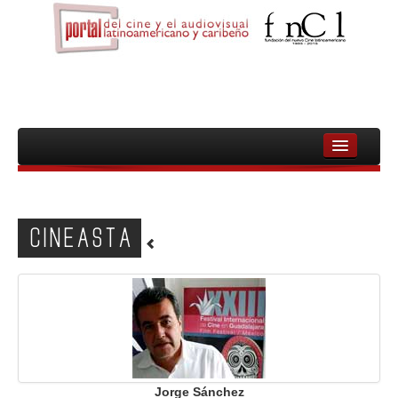
INICIO
FNCL
CINEASTA
PELICULAS
CINEASTAS
DOCUMENTALES
MUJERES
AUDIOVISUAL INDIGENA Y COMUNITARIO
Jorge Sánchez