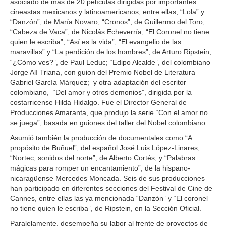
asociado de más de 20 películas dirigidas por importantes
cineastas mexicanos y latinoamericanos; entre ellas, “Lola” y
“Danzón”, de María Novaro; “Cronos”, de Guillermo del Toro;
“Cabeza de Vaca”, de Nicolás Echeverría; “El Coronel no tiene
quien le escriba”, “Así es la vida”, “El evangelio de las
maravillas” y “La perdición de los hombres”, de Arturo Ripstein;
“¿Cómo ves?”, de Paul Leduc; “Edipo Alcalde”, del colombiano
Jorge Alí Triana, con guion del Premio Nobel de Literatura
Gabriel García Márquez; y otra adaptación del escritor
colombiano, “Del amor y otros demonios”, dirigida por la
costarricense Hilda Hidalgo. Fue el Director General de
Producciones Amaranta, que produjo la serie “Con el amor no
se juega”, basada en guiones del taller del Nobel colombiano.
Asumió también la producción de documentales como “A
propósito de Buñuel”, del español José Luis López-Linares;
“Nortec, sonidos del norte”, de Alberto Cortés; y “Palabras
mágicas para romper un encantamiento”, de la hispano-
nicaragüense Mercedes Moncada. Seis de sus producciones
han participado en diferentes secciones del Festival de Cine de
Cannes, entre ellas las ya mencionada “Danzón” y “El coronel
no tiene quien le escriba”, de Ripstein, en la Sección Oficial.
Paralelamente, desempeña su labor al frente de proyectos de