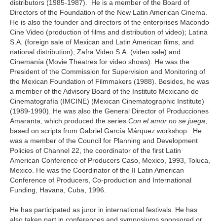
distributors (1985-1987). He is a member of the Board of
Directors of the Foundation of the New Latin American Cinema.
He is also the founder and directors of the enterprises Macondo
Cine Video (production of films and distribution of video); Latina
S.A. (foreign sale of Mexican and Latin American films, and
national distribution); Zafra Video S.A. (video sale) and
Cinemanía (Movie Theatres for video shows). He was the
President of the Commission for Supervision and Monitoring of
the Mexican Foundation of Filmmakers (1988). Besides, he was
a member of the Advisory Board of the Instituto Mexicano de
Cinematografía (IMCINE) (Mexican Cinematographic Institute)
(1989-1990). He was also the General Director of Producciones
Amaranta, which produced the series
Con el amor no se juega
,
based on scripts from Gabriel García Márquez workshop. He
was a member of the Council for Planning and Development
Policies of Channel 22, the coordinator of the first Latin
American Conference of Producers Caso, Mexico, 1993, Toluca,
Mexico. He was the Coordinator of the II Latin American
Conference of Producers, Co-production and International
Funding, Havana, Cuba, 1996.
He has participated as juror in international festivals. He has
also taken part in conferences and symposiums sponsored or