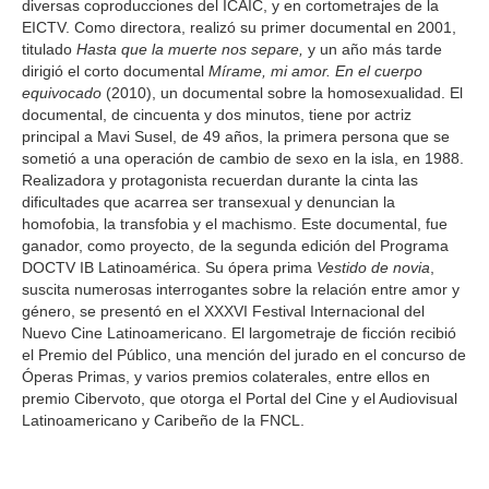
diversas coproducciones del ICAIC, y en cortometrajes de la
EICTV. Como directora, realizó su primer documental en 2001,
titulado
Hasta que la muerte nos separe,
y un año más tarde
dirigió el corto documental
Mírame, mi amor. En el cuerpo
equivocado
(2010), un documental sobre la homosexualidad. El
documental, de cincuenta y dos minutos, tiene por actriz
principal a Mavi Susel, de 49 años, la primera persona que se
sometió a una operación de cambio de sexo en la isla, en 1988.
Realizadora y protagonista recuerdan durante la cinta las
dificultades que acarrea ser transexual y denuncian la
homofobia, la transfobia y el machismo. Este documental, fue
ganador, como proyecto, de la segunda edición del Programa
DOCTV IB Latinoamérica. Su ópera prima
Vestido de novia
,
suscita numerosas interrogantes sobre la relación entre amor y
género, se presentó en el XXXVI Festival Internacional del
Nuevo Cine Latinoamericano. El largometraje de ficción recibió
el Premio del Público, una mención del jurado en el concurso de
Óperas Primas, y varios premios colaterales, entre ellos en
premio Cibervoto, que otorga el Portal del Cine y el Audiovisual
Latinoamericano y Caribeño de la FNCL.