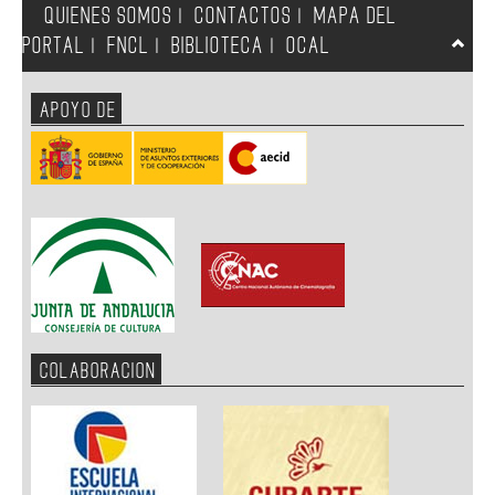
QUIENES SOMOS
CONTACTOS
MAPA DEL
|
|
PORTAL
FNCL
BIBLIOTECA
OCAL
|
|
|
APOYO DE
COLABORACION