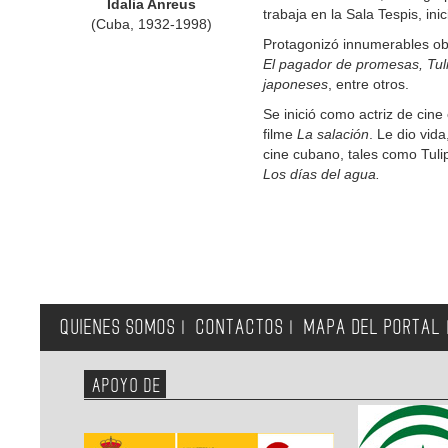
Idalia Anreus
trabaja en la Sala Tespis, inic
(Cuba, 1932-1998)
Protagonizó innumerables ob
El pagador de promesas, Tuli
japoneses
, entre otros.
Se inició como actriz de cin
filme
La salación
. Le dio vid
cine cubano, tales como Tul
Los días del agua.
QUIENES SOMOS
CONTACTOS
MAPA DEL PORTAL
|
|
APOYO DE