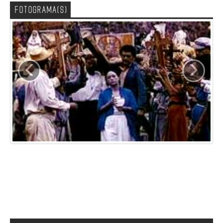
FOTOGRAMA(S)
‹
›