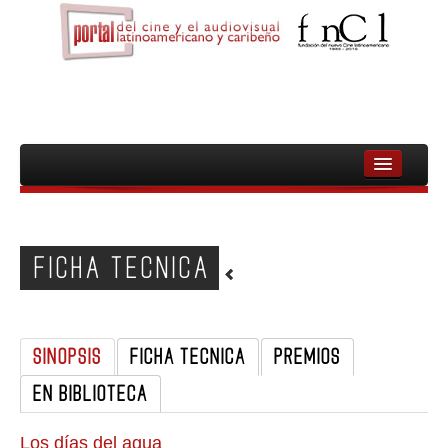
INICIO
FNCL
FICHA TECNICA
PELICULAS
CINEASTAS
SINOPSIS
FICHA TECNICA
PREMIOS
DOCUMENTALES
EN BIBLIOTECA
MUJERES
AUDIOVISUAL INDIGENA Y COMUNITARIO
Los días del agua