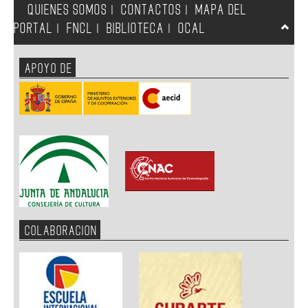
QUIENES SOMOS
CONTACTOS
MAPA DEL
|
|
PORTAL
FNCL
BIBLIOTECA
OCAL
|
|
|
APOYO DE
COLABORACION