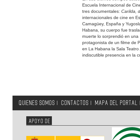
Escuela Internacional de Cine
tres documentales:
Carilda, 
internacionales de cine en E
Camagüey, España y Yugoslavi
Habana, su cuerpo fue trasl
muerte lo sorprendió en una 
protagonista de un filme de 
en La Habana la Sala Teatro 
indiscutible presencia en la 
QUIENES SOMOS
CONTACTOS
MAPA DEL PORTAL
|
|
APOYO DE