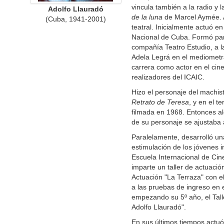
vincula también a la radio y l
Adolfo Llauradó
de la luna
de Marcel Aymée. A
(Cuba, 1941-2001)
teatral. Inicialmente actuó e
Nacional de Cuba. Formó par
compañía Teatro Estudio, a l
Adela Legrá en el mediomet
carrera como actor en el cine
realizadores del ICAIC.
Hizo el personaje del machi
Retrato de Teresa
, y en el t
filmada en 1968. Entonces al
de su personaje se ajustaba 
Paralelamente, desarrolló un
estimulación de los jóvenes i
Escuela Internacional de Cin
imparte un taller de actuació
Actuación "La Terraza" con e
a las pruebas de ingreso en e
empezando su 5º año, el Tall
Adolfo Llauradó".
En sus últimos tiempos actuó