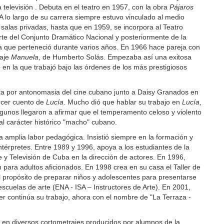
a televisión . Debuta en el teatro en 1957, con la obra
Pájaros
 lo largo de su carrera siempre estuvo vinculado al medio
n salas privadas, hasta que en 1959, se incorpora al Teatro
te del Conjunto Dramático Nacional y posteriormente de la
a que perteneció durante varios años. En 1966 hace pareja con
raje
Manuela
, de Humberto Solás. Empezaba así una exitosa
 en la que trabajó bajo las órdenes de los más prestigiosos
sta por antonomasia del cine cubano junto a Daisy Granados en
ercer cuento de
Lucía
. Mucho dió que hablar su trabajo en
Lucía
,
gunos llegaron a afirmar que el temperamento celoso y violento
al carácter histórico "macho" cubano.
a amplia labor pedagógica. Insistió siempre en la formación y
ntérpretes. Entre 1989 y 1996, apoya a los estudiantes de la
e y Televisión de Cuba en la dirección de actores. En 1996,
n para adultos aficionados. En 1998 crea en su casa el Taller de
l propósito de preparar niños y adolescentes para presentarse
scuelas de arte (ENA - ISA – Instructores de Arte). En 2001,
er continúa su trabajo, ahora con el nombre de "La Terraza -
 en diversos cortometrajes producidos por alumnos de la