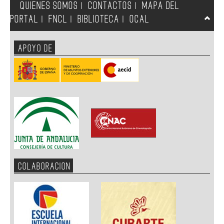
QUIENES SOMOS
CONTACTOS
MAPA DEL
|
|
PORTAL
FNCL
BIBLIOTECA
OCAL
|
|
|
APOYO DE
COLABORACION