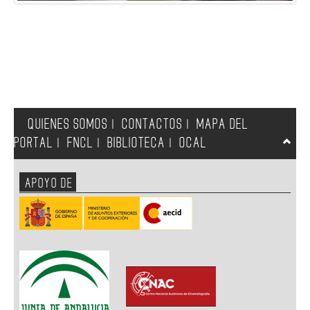
QUIENES SOMOS
CONTACTOS
MAPA DEL
|
|
PORTAL
FNCL
BIBLIOTECA
OCAL
|
|
|
APOYO DE