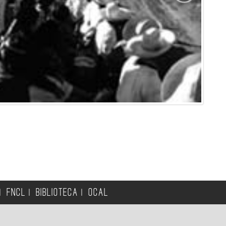
FNCL
BIBLIOTECA
OCAL
|
|
|