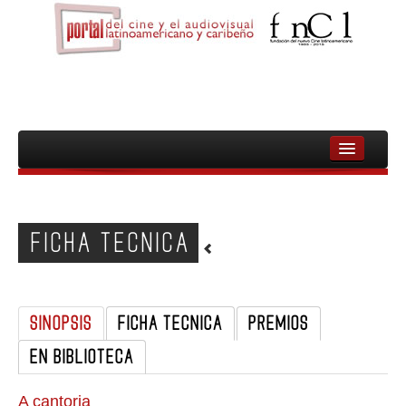
INICIO
FNCL
FICHA TECNICA
PELICULAS
CINEASTAS
SINOPSIS
FICHA TECNICA
PREMIOS
DOCUMENTALES
EN BIBLIOTECA
MUJERES
AUDIOVISUAL INDIGENA Y COMUNITARIO
A cantoria