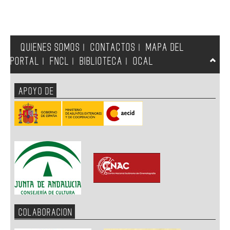
QUIENES SOMOS
CONTACTOS
MAPA DEL
|
|
PORTAL
FNCL
BIBLIOTECA
OCAL
|
|
|
APOYO DE
COLABORACION