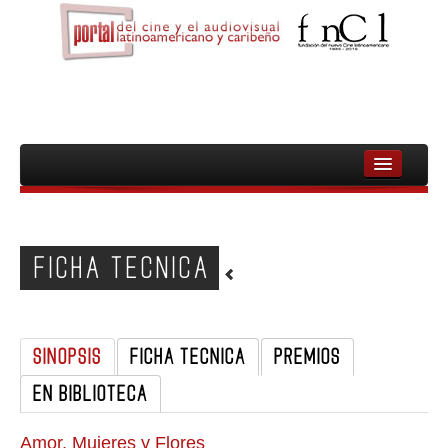
INICIO
FNCL
FICHA TECNICA
PELICULAS
CINEASTAS
SINOPSIS
FICHA TECNICA
PREMIOS
DOCUMENTALES
EN BIBLIOTECA
MUJERES
AUDIOVISUAL INDIGENA Y COMUNITARIO
Amor, Mujeres y Flores