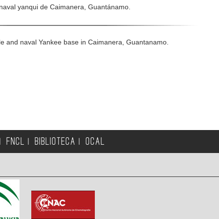
se naval yanqui de Caimanera, Guantánamo.
people and naval Yankee base in Caimanera, Guantanamo.
FNCL
BIBLIOTECA
OCAL
|
|
|