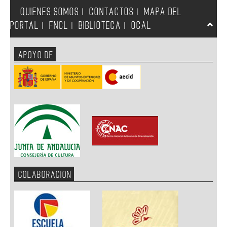
QUIENES SOMOS
CONTACTOS
MAPA DEL
|
|
PORTAL
FNCL
BIBLIOTECA
OCAL
|
|
|
APOYO DE
COLABORACION