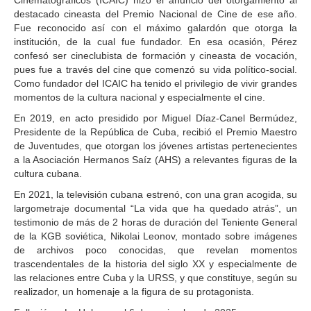
Cinematográficos (ICAIC) hizo el anuncio del otorgamiento al
destacado cineasta del Premio Nacional de Cine de ese año.
Fue reconocido así con el máximo galardón que otorga la
institución, de la cual fue fundador. En esa ocasión, Pérez
confesó ser cineclubista de formación y cineasta de vocación,
pues fue a través del cine que comenzó su vida político-social.
Como fundador del ICAIC ha tenido el privilegio de vivir grandes
momentos de la cultura nacional y especialmente el cine.
En 2019, en acto presidido por Miguel Díaz-Canel Bermúdez,
Presidente de la República de Cuba, recibió el Premio Maestro
de Juventudes, que otorgan los jóvenes artistas pertenecientes
a la Asociación Hermanos Saíz (AHS) a relevantes figuras de la
cultura cubana.
En 2021, la televisión cubana estrenó, con una gran acogida, su
largometraje documental “La vida que ha quedado atrás”, un
testimonio de más de 2 horas de duración del Teniente General
de la KGB soviética, Nikolai Leonov, montado sobre imágenes
de archivos poco conocidas, que revelan momentos
trascendentales de la historia del siglo XX y especialmente de
las relaciones entre Cuba y la URSS, y que constituye, según su
realizador, un homenaje a la figura de su protagonista.