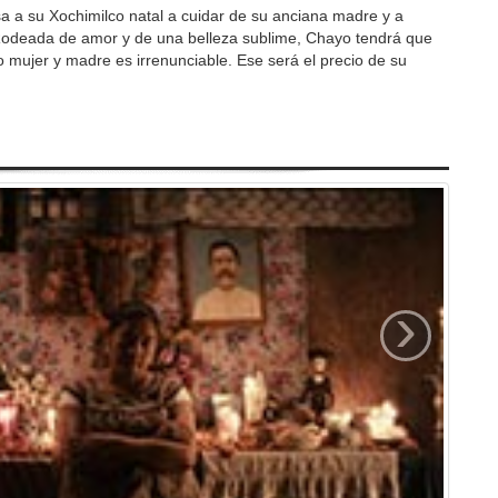
 a su Xochimilco natal a cuidar de su anciana madre y a
Rodeada de amor y de una belleza sublime, Chayo tendrá que
 mujer y madre es irrenunciable. Ese será el precio de su
›