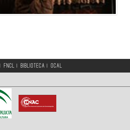
FNCL
BIBLIOTECA
OCAL
|
|
|