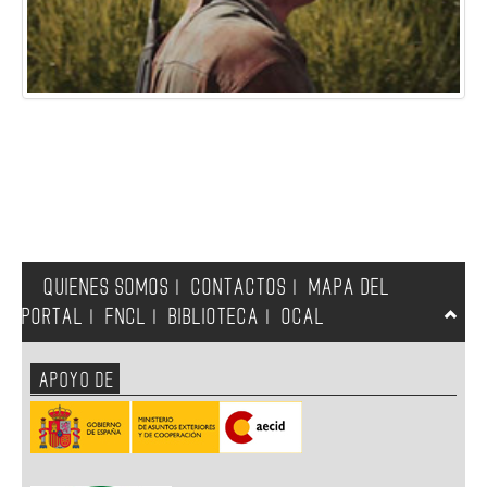
QUIENES SOMOS
CONTACTOS
MAPA DEL
|
|
PORTAL
FNCL
BIBLIOTECA
OCAL
|
|
|
APOYO DE