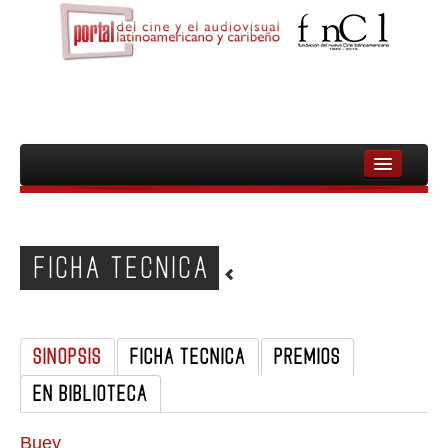
INICIO
FNCL
FICHA TECNICA
PELICULAS
CINEASTAS
SINOPSIS
FICHA TECNICA
PREMIOS
DOCUMENTALES
EN BIBLIOTECA
MUJERES
AUDIOVISUAL INDIGENA Y COMUNITARIO
Buey