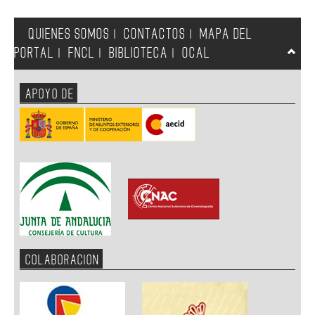
QUIENES SOMOS
CONTACTOS
MAPA DEL
|
|
PORTAL
FNCL
BIBLIOTECA
OCAL
|
|
|
APOYO DE
COLABORACION