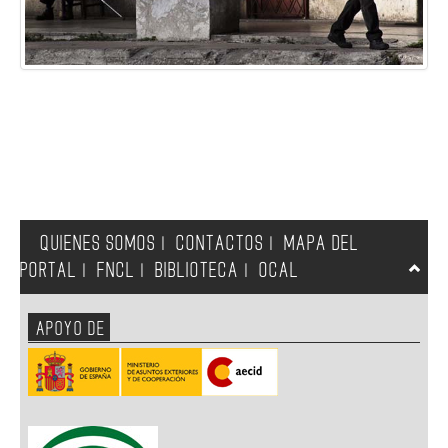
QUIENES SOMOS
CONTACTOS
MAPA DEL
|
|
PORTAL
FNCL
BIBLIOTECA
OCAL
|
|
|
APOYO DE