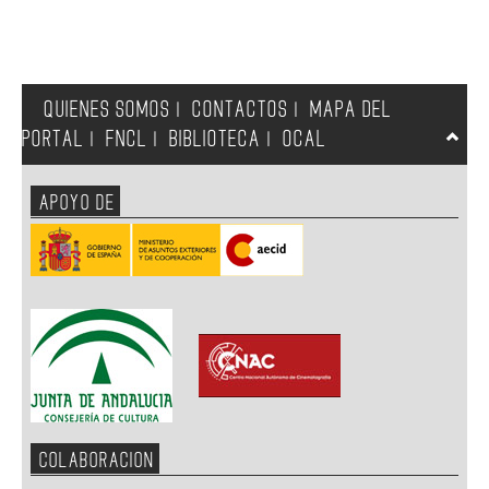
QUIENES SOMOS
CONTACTOS
MAPA DEL
|
|
PORTAL
FNCL
BIBLIOTECA
OCAL
|
|
|
APOYO DE
COLABORACION