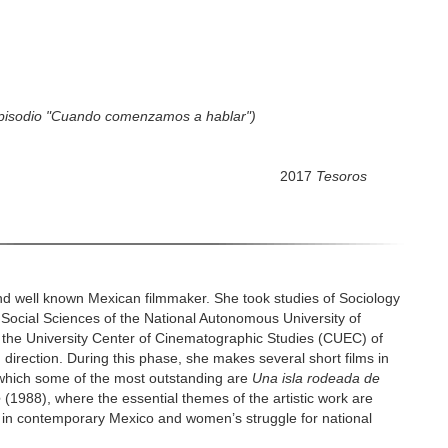
pisodio "Cuando comenzamos a hablar")
enas hierbas
2017
Tesoros
nd well known Mexican filmmaker. She took studies of Sociology
nd Social Sciences of the National Autonomous University of
at the University Center of Cinematographic Studies (CUEC) of
irection. During this phase, she makes several short films in
hich some of the most outstanding are
Una isla rodeada de
e
(1988), where the essential themes of the artistic work are
n in contemporary Mexico and women’s struggle for national