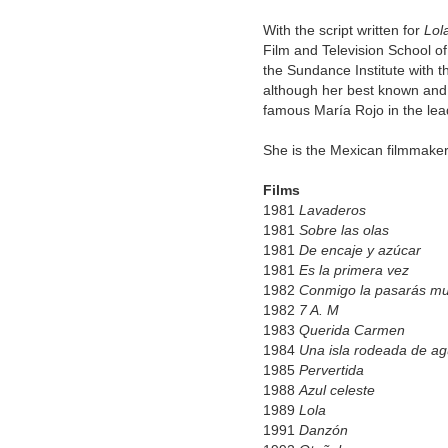
With the script written for
Lol
Film and Television School of
the Sundance Institute with t
although her best known and m
famous María Rojo in the lead
She is the Mexican filmmaker
Films
1981
Lavaderos
1981
Sobre las olas
1981
De encaje y azúcar
1981
Es la primera vez
1982
Conmigo la pasarás mu
1982
7 A. M
1983
Querida Carmen
1984
Una isla rodeada de a
1985
Pervertida
1988
Azul celeste
1989
Lola
1991
Danzón