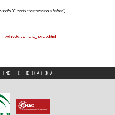
pisodio "Cuando comenzamos a hablar")
m.mx/directores/maria_novaro.html
FNCL
BIBLIOTECA
OCAL
|
|
|