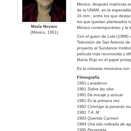
México; después matricula en
de la UNAM, en la especialida
16 mm., entre los que desta
los que quedan planteados lo
María Novaro
México contemporáneo y la lu
(México, 1951)
Con el guion de
Lola
(1988) o
Televisión de San Antonio de
proyecto al Sundance Institu
película más reconocida y di
María Rojo en el papel prota
Es la cineasta mexicana con
Filmografía
1981
Lavaderos
1981
Sobre las olas
1981
De encaje y azúcar
1981
Es la primera vez
1982
Conmigo la pasarás mu
1982
7 A. M
1983
Querida Carmen
1984
Una isla rodeada de a
1985
Pervertida