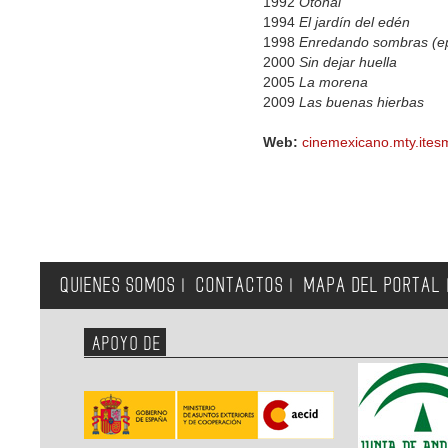
1992
Otoñal
1994
El jardín del edén
1998
Enredando sombras (e
2000
Sin dejar huella
2005
La morena
2009
Las buenas hierbas
Web:
cinemexicano.mty.ites
QUIENES SOMOS
CONTACTOS
MAPA DEL PORTAL
|
|
APOYO DE