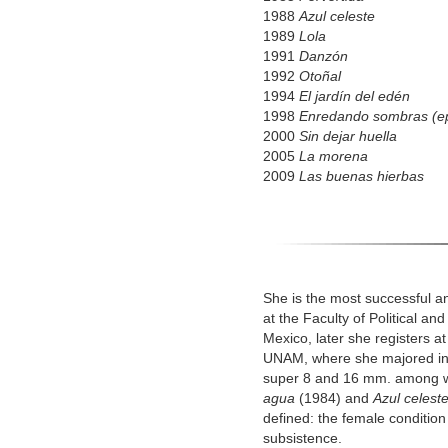
1988
Azul celeste
1989
Lola
1991
Danzón
1992
Otoñal
1994
El jardín del edén
1998
Enredando sombras (e
2000
Sin dejar huella
2005
La morena
2009
Las bu
She is the most successful a
at the Faculty of Political a
Mexico, later she registers 
UNAM, where she majored in d
super 8 and 16 mm. among w
agua
(1984) and
Azul celest
defined: the female conditio
subsistence.