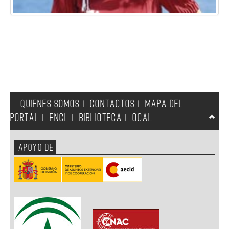
QUIENES SOMOS
CONTACTOS
MAPA DEL
|
|
PORTAL
FNCL
BIBLIOTECA
OCAL
|
|
|
APOYO DE