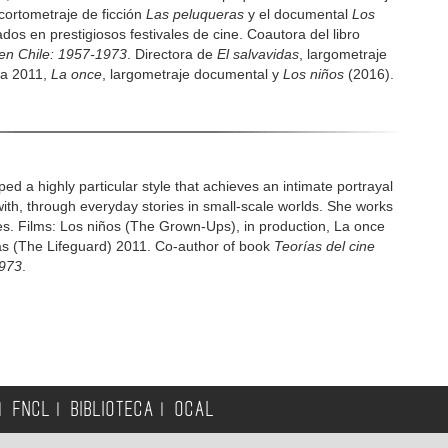
cortometraje de ficción
Las peluqueras
y el documental
Los
os en prestigiosos festivales de cine. Coautora del libro
 en Chile: 1957-1973
. Directora de
El salvavidas
, largometraje
fa 2011,
La once
, largometraje documental y
Los niños
(2016).
ed a highly particular style that achieves an intimate portrayal
ith, through everyday stories in small-scale worlds. She works
ies. Films: Los niños (The Grown-Ups), in production, La once
as (The Lifeguard) 2011. Co-author of book
Teorías del cine
1973
.
FNCL
BIBLIOTECA
OCAL
|
|
|