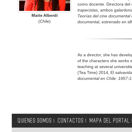
como docente. Directora del 
trapecistas
, ambos galardonad
Maite Alberdi
Teorías del cine documental
(Chile)
documental, estrenado en id
As a director, she has develop
of the characters she works w
teaching at several universit
(Tea Time) 2014, El salvavid
documental en Chile: 1957-
QUIENES SOMOS
CONTACTOS
MAPA DEL PORTAL
|
|