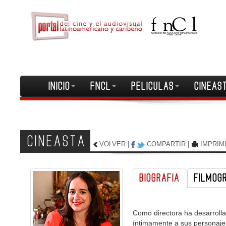
INICIO
FNCL
PELICULAS
CINEAS
CINEASTA
VOLVER
|
COMPARTIR
|
IMPRIM
BIOGRAFIA
FILMOG
Como directora ha desarrolla
íntimamente a sus personaje