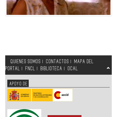
QUIENES SOMOS
CONTACTOS
MAPA DEL
|
|
PORTAL
FNCL
BIBLIOTECA
OCAL
|
|
|
APOYO DE