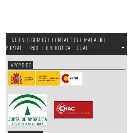
QUIENES SOMOS
CONTACTOS
MAPA DEL
|
|
PORTAL
FNCL
BIBLIOTECA
OCAL
|
|
|
APOYO DE