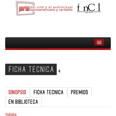
INICIO
FNCL
FICHA TECNICA
PELICULAS
CINEASTAS
SINOPSIS
FICHA TECNICA
PREMIOS
DOCUMENTALES
EN BIBLIOTECA
MUJERES
AUDIOVISUAL INDIGENA Y COMUNITARIO
Sibila