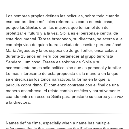
GALERIA
Los nombres propios definen las películas, sobre todo cuando
ese nombre tiene múltiples referencias como en este caso;
porque las Sibilas eran las mujeres que tenían el don de
profetizar el futuro y a la vez, Sibila es el personaje central de
este documental. Teresa Arredondo, su directora, se acerca a la
compleja vida de quien fuera la viuda del escritor peruano José
María Arguedas y la ex esposa de Jorge Teillier; encarcelada
durante 15 años en Perú por pertenecer al grupo terrorista
Sendero Luminoso. Teresa es sobrina de Sibila y su
acercamiento no es sólo político sino que es personal y familiar.
Lo más interesante de esta propuesta es la manera en la que
se entrecruzan los tonos narrativos, la forma en la que la
película cobra ritmo. El comienzo contrasta con el final de una
manera asombrosa, el relato cambia estética y narrativamente
cuando entra en escena Sibila para prestarle su cuerpo y su voz
a la directora.
Names define films, especially when a name has multiple
references like in this case: because the Sibilas were the women