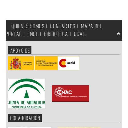
QUIENES SOMOS
CONTACTOS
MAPA DEL
|
|
PORTAL
FNCL
BIBLIOTECA
OCAL
|
|
|
APOYO DE
COLABORACION