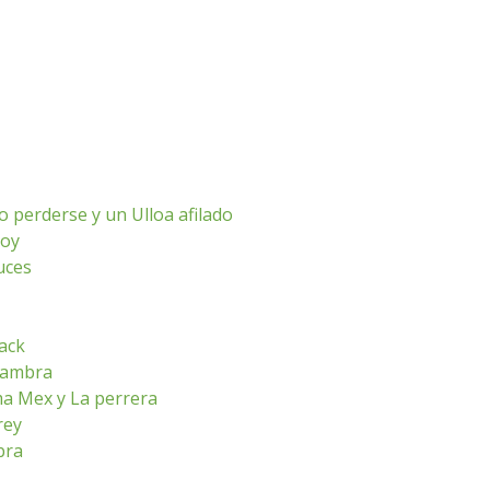
o perderse y un Ulloa afilado
hoy
luces
ack
lhambra
ma Mex y La perrera
rey
bra