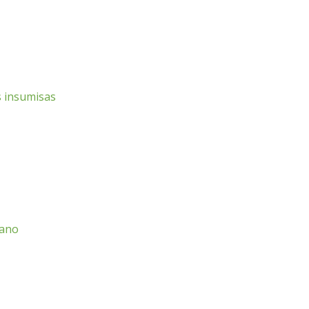
s insumisas
cano