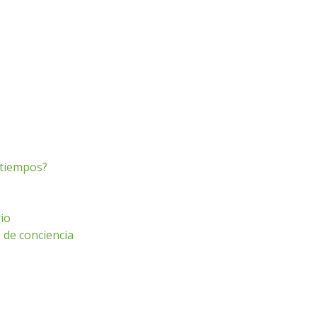
s tiempos?
io
o de conciencia