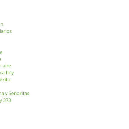
ún
darios
sa
a
n aire
ara hoy
éxito
ha y Señoritas
ey 373