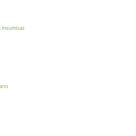
s insumisas
cano