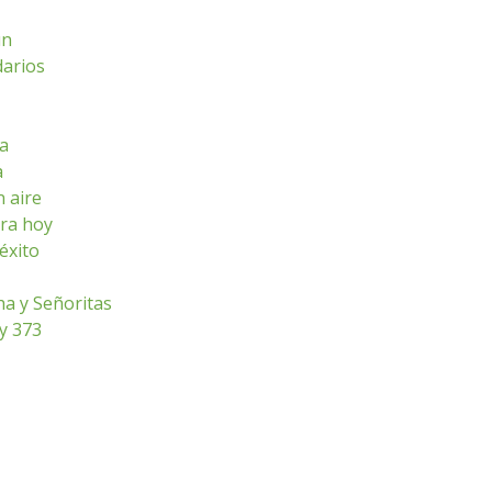
ún
darios
sa
a
n aire
ara hoy
éxito
ha y Señoritas
ey 373