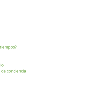
s tiempos?
io
o de conciencia