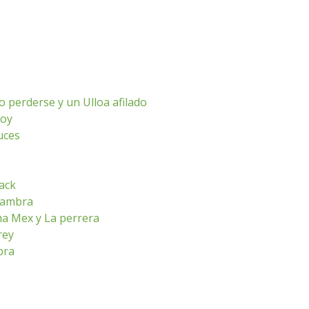
o perderse y un Ulloa afilado
hoy
luces
ack
lhambra
ma Mex y La perrera
rey
bra