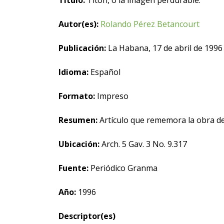
Título:
Titón, o la imagen perdurable.
Autor(es):
Rolando Pérez Betancourt
Publicación:
La Habana, 17 de abril de 1996
Idioma:
Español
Formato:
Impreso
Resumen:
Artículo que rememora la obra de 
Ubicación:
Arch. 5 Gav. 3 No. 9.317
Fuente:
Periódico Granma
Año:
1996
Descriptor(es)