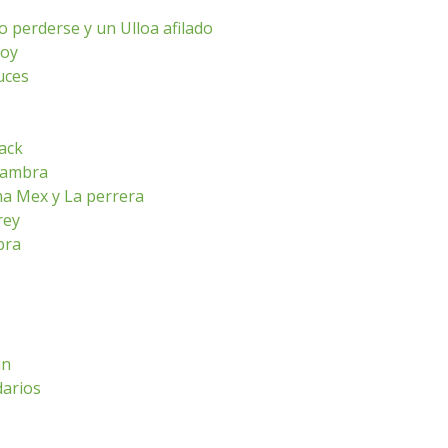
o perderse y un Ulloa afilado
hoy
luces
ack
lhambra
ma Mex y La perrera
rey
bra
ún
darios