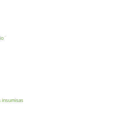
rio¨
s insumisas