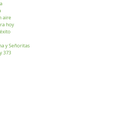
sa
a
n aire
ara hoy
éxito
ha y Señoritas
ey 373