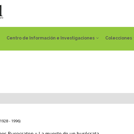
Centro de Información e Investigaciones
Colecciones
1928 - 1996)
es Burocraten = La muerte de un burócrata.