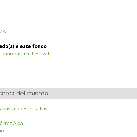
MA
iado(s) a este fondo
national Film Festival
acerca del mismo
 hasta nuestros días.
érrez Alea
rio¨