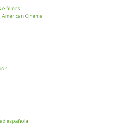
 e filmes
n American Cinema
ción
dad española