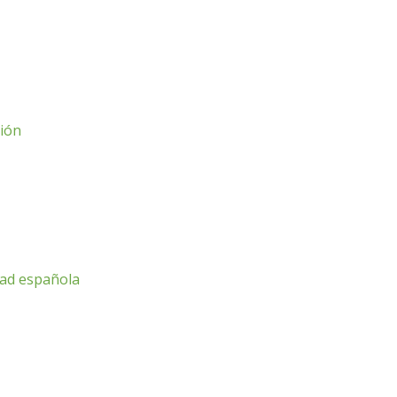
ción
dad española