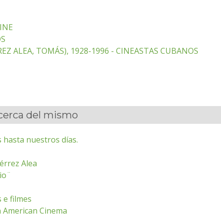
INE
OS
EZ ALEA, TOMÁS), 1928-1996 - CINEASTAS CUBANOS
acerca del mismo
 hasta nuestros días.
érrez Alea
rio¨
 e filmes
n American Cinema