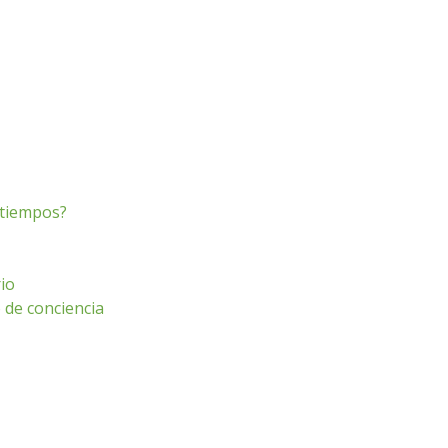
s tiempos?
io
o de conciencia