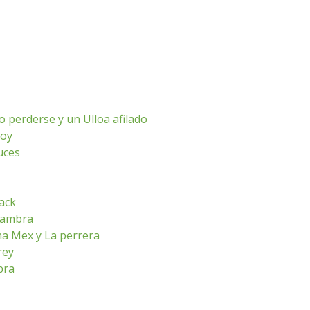
o perderse y un Ulloa afilado
hoy
luces
ack
lhambra
ma Mex y La perrera
rey
bra