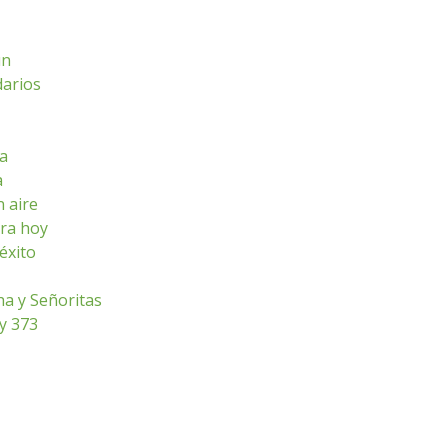
ún
darios
sa
a
n aire
ara hoy
éxito
ha y Señoritas
ey 373