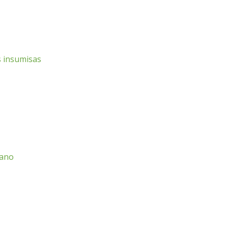
s insumisas
cano