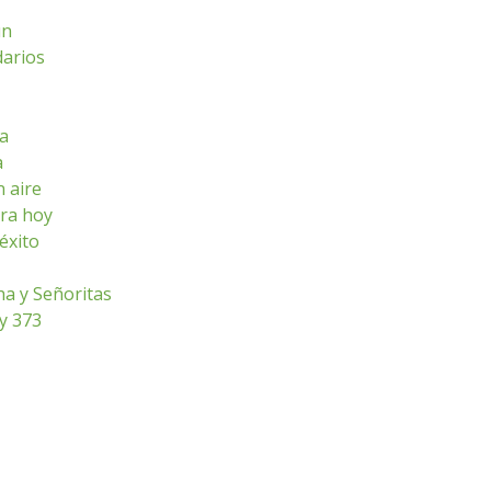
ún
darios
sa
a
n aire
ara hoy
éxito
ha y Señoritas
ey 373