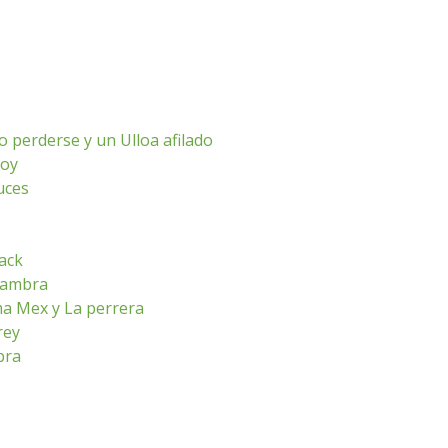
o perderse y un Ulloa afilado
hoy
luces
ack
lhambra
ma Mex y La perrera
rey
bra