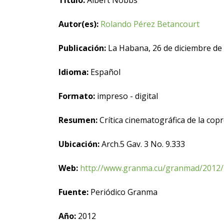
Título:
Albert Nobbs
Autor(es):
Rolando Pérez Betancourt
Publicación:
La Habana, 26 de diciembre de
Idioma:
Español
Formato:
impreso - digital
Resumen:
Crítica cinematográfica de la cop
Ubicación:
Arch.5 Gav. 3 No. 9.333
Web:
http://www.granma.cu/granmad/2012/1
Fuente:
Periódico Granma
Año:
2012