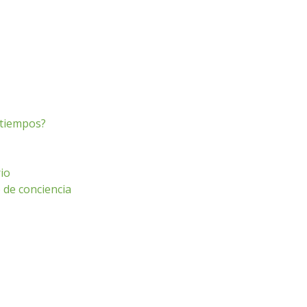
s tiempos?
io
o de conciencia