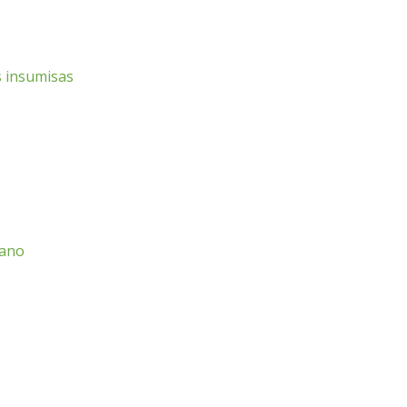
s insumisas
cano