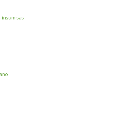
s insumisas
cano