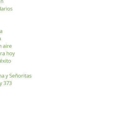
ún
darios
sa
a
n aire
ara hoy
éxito
ha y Señoritas
ey 373