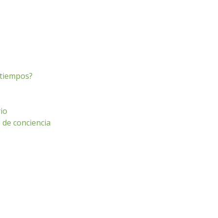
s tiempos?
io
o de conciencia