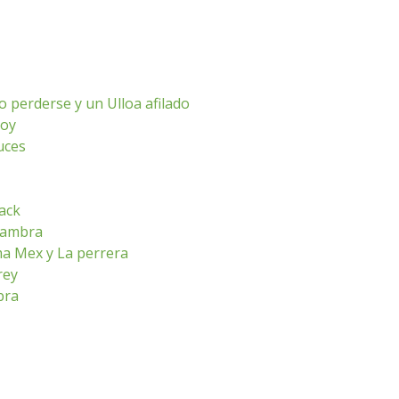
o perderse y un Ulloa afilado
hoy
luces
ack
lhambra
ma Mex y La perrera
rey
bra